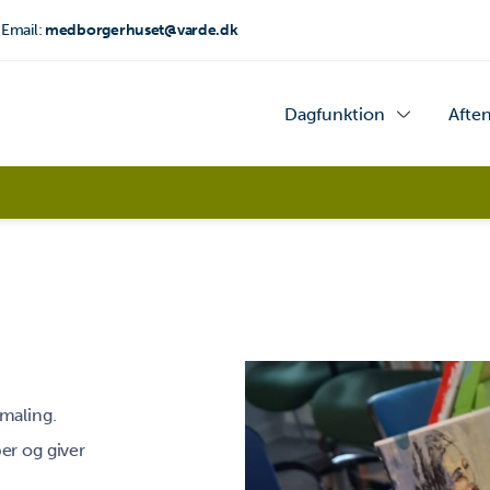
Email:
medborgerhuset@varde.dk
Dagfunktion
Afte
lmaling.
er og giver